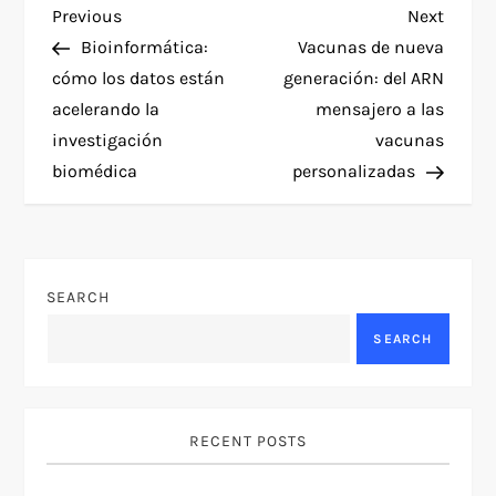
P
Previous
Next
Previous
Next
Post
Post
Bioinformática:
Vacunas de nueva
o
cómo los datos están
generación: del ARN
acelerando la
mensajero a las
s
investigación
vacunas
t
biomédica
personalizadas
n
a
SEARCH
v
SEARCH
i
g
RECENT POSTS
a