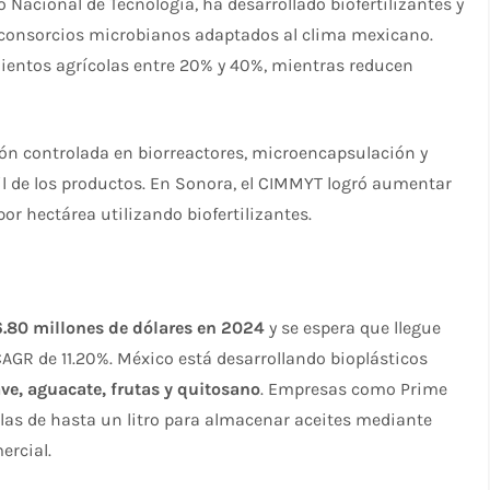
 Nacional de Tecnología, ha desarrollado biofertilizantes y
y consorcios microbianos adaptados al clima mexicano.
entos agrícolas entre 20% y 40%, mientras reducen
ón controlada en biorreactores, microencapsulación y
til de los productos. En Sonora, el CIMMYT logró aumentar
r hectárea utilizando biofertilizantes.​
6.80 millones de dólares en 2024
y se espera que llegue
CAGR de 11.20%. México está desarrollando bioplásticos
ve, aguacate, frutas y quitosano
. Empresas como Prime
las de hasta un litro para almacenar aceites mediante
rcial.​