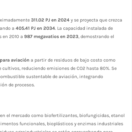
proximadamente
311.02 PJ en 2024
y se proyecta que crezca
gando a
405.41 PJ en 2034
. La capacidad instalada de
s en 2010 a
987 megavatios en 2023
, demostrando el
para aviación
a partir de residuos de bajo costo como
de cultivos, reduciendo emisiones de CO2 hasta 80%. Se
combustible sustentable de aviación, integrando
ión de procesos.​
en el mercado como biofertilizantes, biofungicidas, etanol
limentos funcionales, bioplásticos y enzimas industriales
siduos agroindustriales se están aprovechando para