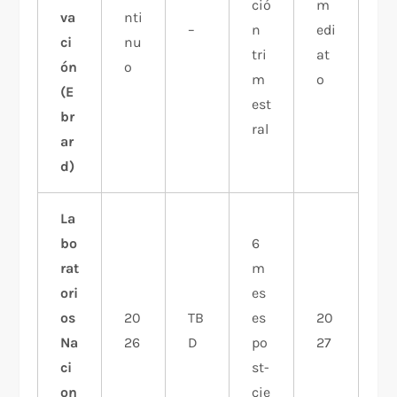
ció
m
va
nti
–
n
edi
ci
nu
tri
at
ón
o
m
o
(E
est
br
ral
ar
d)
La
bo
6
rat
m
ori
es
os
20
TB
es
20
Na
26
D
po
27
ci
st-
on
cie