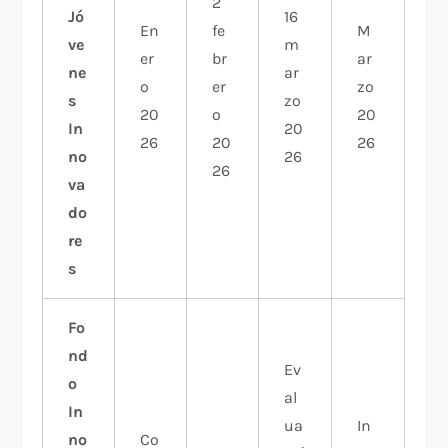
2
Jó
16
En
fe
M
ve
m
er
br
ar
ne
ar
o
er
zo
s
zo
20
o
20
In
20
26
20
26
no
26
26
va
do
re
s
Fo
nd
Ev
o
al
In
ua
In
no
Co