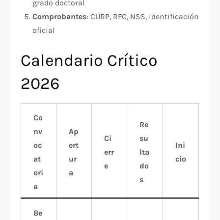
grado doctoral
Comprobantes
: CURP, RFC, NSS, identificación
oficial
Calendario Crítico
2026
Co
Re
nv
Ap
Ci
su
oc
ert
Ini
err
lta
at
ur
cio
e
do
ori
a
s
a
Be