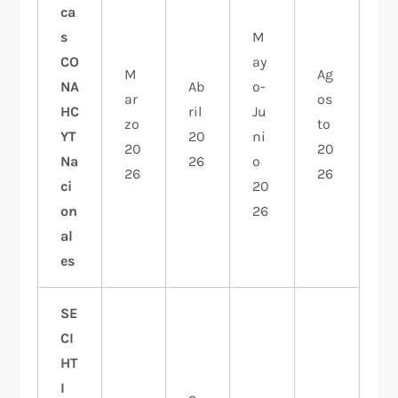
ca
s
M
CO
ay
M
Ag
NA
Ab
o-
ar
os
HC
ril
Ju
zo
to
YT
20
ni
20
20
Na
26
o
26
26
ci
20
on
26
al
es
SE
CI
HT
I