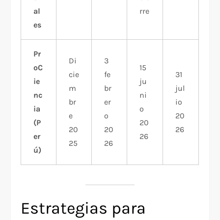
al
rre
es
Pr
Di
3
oC
15
cie
fe
31
ie
ju
m
br
jul
nc
ni
br
er
io
ia
o
e
o
20
(P
20
20
20
26
er
26
25
26
ú)
Estrategias para