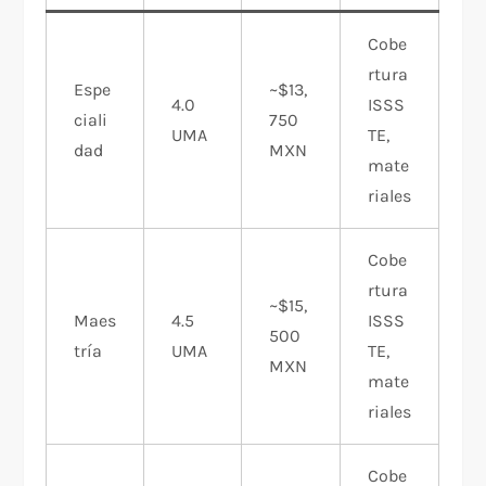
Cobe
rtura
Espe
~$13,
4.0
ISSS
ciali
750
UMA
TE,
dad
MXN
mate
riales
Cobe
rtura
~$15,
Maes
4.5
ISSS
500
tría
UMA
TE,
MXN
mate
riales
Cobe