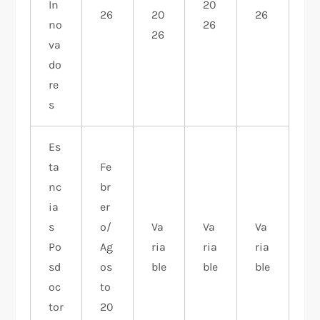
In
20
26
20
26
no
26
26
va
do
re
s
Es
ta
Fe
nc
br
ia
er
s
o/
Va
Va
Va
Po
Ag
ria
ria
ria
sd
os
ble
ble
ble
oc
to
tor
20