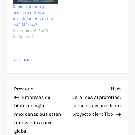
Ciencia abierta y
acceso a datos de
investigación: ¿cómo
está México?
December 16, 2025
In "General"
GENERAL
P
Previous
Next
Previous
Next
Post
Post
Empresas de
De la idea al prototipo:
o
biotecnología
cómo se desarrolla un
mexicanas que están
proyecto científico
s
innovando a nivel
t
global