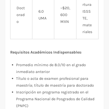
rtura
Doct
~$20,
6.0
ISSS
orad
600
UMA
TE,
o
MXN
mate
riales
Requisitos Académicos Indispensables
:​
Promedio mínimo de 8.0/10 en el grado
inmediato anterior
Título o acta de examen profesional para
maestría; título de maestría para doctorado
Inscripción en programa registrado en el
Programa Nacional de Posgrados de Calidad
(PNPC)