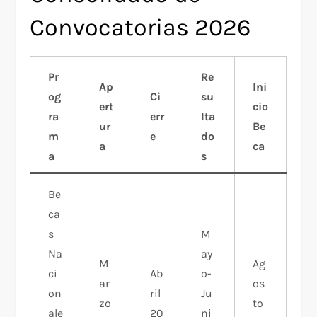
Convocatorias 2026
Pr
Re
Ap
Ini
og
Ci
su
ert
cio
ra
err
lta
ur
Be
m
e
do
a
ca
a
s
Be
ca
s
M
Na
ay
M
Ag
ci
Ab
o-
ar
os
on
ril
Ju
zo
to
ale
20
ni