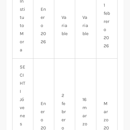
In
1
sti
En
feb
tu
er
Va
Va
rer
to
o
ria
ria
o
M
20
ble
ble
20
or
26
26
a
SE
CI
HT
I
2
Jó
16
En
fe
M
ve
m
er
br
ar
ne
ar
o
er
zo
s
zo
20
o
20