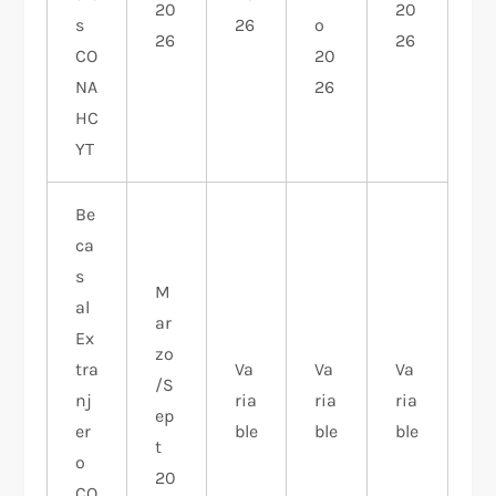
20
20
s
26
o
26
26
CO
20
NA
26
HC
YT
Be
ca
s
M
al
ar
Ex
zo
tra
Va
Va
Va
/S
nj
ria
ria
ria
ep
er
ble
ble
ble
t
o
20
CO