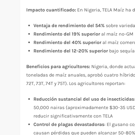
Impacto cuantificado:
En Nigeria, TELA Maíz ha 
Ventaja de rendimiento del 54%
sobre varieda
Rendimiento del 19% superior
al maíz no-GM b
Rendimiento del 40% superior
al maíz comerc
Rendimiento del 12-20% superior
bajo sequía
Beneficios para agricultores:
Nigeria, donde act
toneladas de maíz anuales, aprobó cuatro híbri
72T, 73T, 74T y 75T). Los agricultores reportan:​
Reducción sustancial del uso de insecticidas
50,000 nairas (aproximadamente $30-35 USD) 
reducir significativamente con TELA​
Control de plagas devastadoras
: El gusano co
causan pérdidas que pueden alcanzar 50-80% d