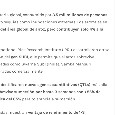
ntaria global, consumido por
3.5 mil millones de personas
.
nto sequías como inundaciones extremas. Los arrozales en
del área global de arroz, pero contribuyen solo 4% a la
rnational Rice Research Institute (IRRI) desarrollaron arroz
ón del
gen SUB1
, que permite que el arroz sobreviva
edades como Swarna Sub1 (India), Samba Mahsuri
eradas comercialmente.​
 identificaron
nuevos genes cuantitativos (QTLs)
más allá
brevive sumersión por hasta 3 semanas con >85% de
ica del 65%
para tolerancia a sumersión.​
radas muestran
ventaja de rendimiento de 1-3