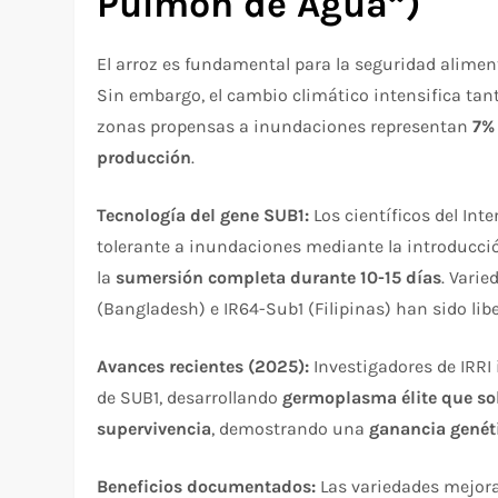
Pulmón de Agua”)
El arroz es fundamental para la seguridad alime
Sin embargo, el cambio climático intensifica ta
zonas propensas a inundaciones representan
7% 
producción
.​
Tecnología del gene SUB1:
Los científicos del Inte
tolerante a inundaciones mediante la introducci
la
sumersión completa durante 10-15 días
. Vari
(Bangladesh) e IR64-Sub1 (Filipinas) han sido lib
Avances recientes (2025):
Investigadores de IRRI
de SUB1, desarrollando
germoplasma élite que so
supervivencia
, demostrando una
ganancia genét
Beneficios documentados:
Las variedades mejo