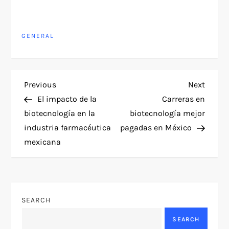
GENERAL
P
Previous
Next
Previous
Next
Post
Post
El impacto de la
Carreras en
o
biotecnología en la
biotecnología mejor
industria farmacéutica
pagadas en México
s
mexicana
t
n
SEARCH
a
SEARCH