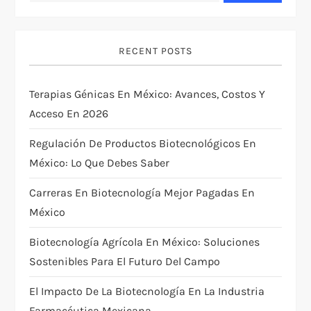
v
i
RECENT POSTS
g
Terapias Génicas En México: Avances, Costos Y
a
Acceso En 2026
t
Regulación De Productos Biotecnológicos En
i
México: Lo Que Debes Saber
Carreras En Biotecnología Mejor Pagadas En
o
México
n
Biotecnología Agrícola En México: Soluciones
Sostenibles Para El Futuro Del Campo
El Impacto De La Biotecnología En La Industria
Farmacéutica Mexicana