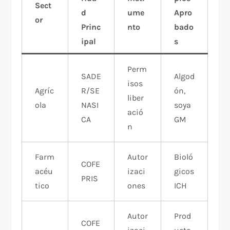
Sect
d
ume
Apro
or
Princ
nto
bado
ipal
s
Perm
SADE
Algod
isos
Agríc
R/SE
ón,
liber
ola
NASI
soya
ació
CA
GM
n
Farm
Autor
Bioló
COFE
acéu
izaci
gicos
PRIS
tico
ones
ICH
Autor
Prod
COFE