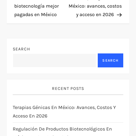
o
biotecnología mejor
México: avances, costos
pagadas en México
y acceso en 2026
s
t
n
SEARCH
a
SEARCH
v
i
RECENT POSTS
g
Terapias Génicas En México: Avances, Costos Y
Acceso En 2026
a
Regulación De Productos Biotecnológicos En
t