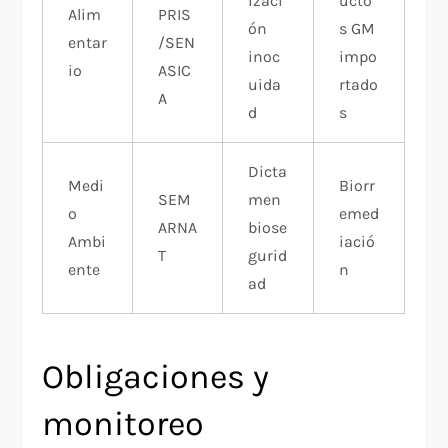
izaci
ucto
Alim
PRIS
ón
s GM
entar
/SEN
inoc
impo
io
ASIC
uida
rtado
A
d
s
Dicta
Medi
Biorr
SEM
men
o
emed
ARNA
biose
Ambi
iació
T
gurid
ente
n
ad
Obligaciones y
monitoreo