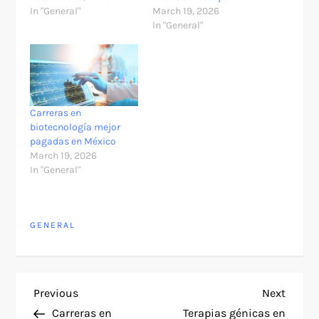
In "General"
March 19, 2026
In "General"
Carreras en
biotecnología mejor
pagadas en México
March 19, 2026
In "General"
GENERAL
P
Previous
Next
Previous
Next
Post
Post
Carreras en
Terapias génicas en