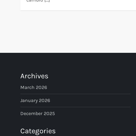
P
o
s
t
Archives
s
March 2026
p
January 2026
December 2025
a
g
Categories